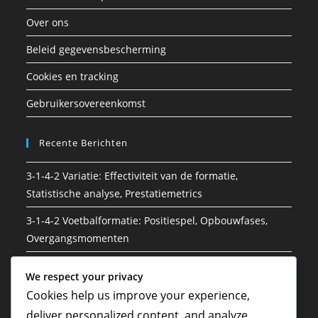
Over ons
Beleid gegevensbescherming
Cookies en tracking
Gebruikersovereenkomst
Recente Berichten
3-1-4-2 Variatie: Effectiviteit van de formatie,
Statistische analyse, Prestatiemetrics
3-1-4-2 Voetbalformatie: Positiespel, Opbouwfases,
Overgangsmomenten
3-1-4-2 Variatie: Historische context, Evolutie van
We respect your privacy
formaties, Tactische trends
Cookies help us improve your experience,
3-1-4-2 Variatie: Aanpassen aan 4-2-3-1, Sterktepunten,
deliver personalized content, and analyze